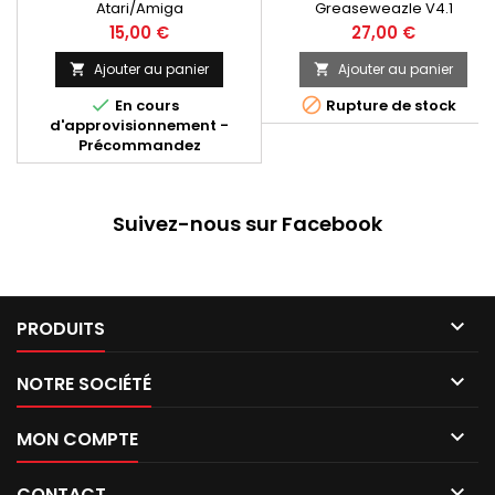
Atari/Amiga
Greaseweazle V4.1
Prix
Prix
15,00 €
27,00 €
Ajouter au panier
Ajouter au panier




En cours
Rupture de stock
d'approvisionnement -
Précommandez
Suivez-nous sur Facebook

PRODUITS

NOTRE SOCIÉTÉ

MON COMPTE

CONTACT