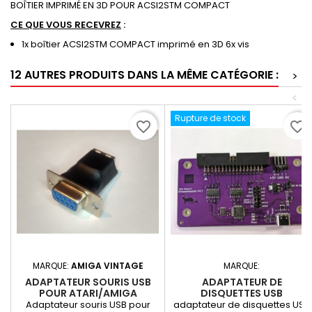
BOÎTIER IMPRIMÉ EN 3D POUR ACSI2STM COMPACT
CE QUE VOUS RECEVREZ
:
1x boîtier ACSI2STM COMPACT imprimé en 3D 6x vis
12 AUTRES PRODUITS DANS LA MÊME CATÉGORIE :
>
<
Rupture de stock
favorite_border
favorite_border
MARQUE:
AMIGA VINTAGE
MARQUE:
ADAPTATEUR SOURIS USB
ADAPTATEUR DE
POUR ATARI/AMIGA
DISQUETTES USB
GREASEWEAZLE V4.1
Adaptateur souris USB pour
adaptateur de disquettes USB