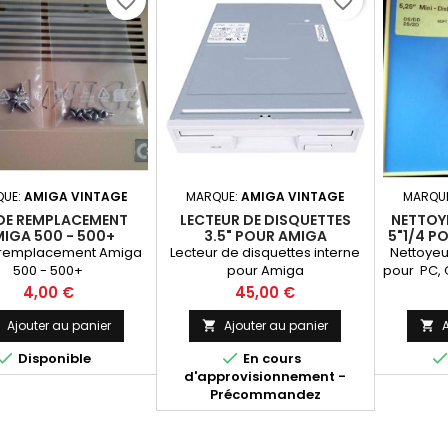
favorite_border
favorite_border
QUE:
AMIGA VINTAGE
MARQUE:
AMIGA VINTAGE
MARQU
 DE REMPLACEMENT
LECTEUR DE DISQUETTES
NETTOY
IGA 500 - 500+
3.5" POUR AMIGA
5"1/4 P
 remplacement Amiga
Lecteur de disquettes interne
Nettoyeu
500 - 500+
pour Amiga
pour PC, C
Prix
Prix
4,00 €
45,00 €
Ajouter au panier
Ajouter au panier
A





Disponible
En cours
d'approvisionnement -
Précommandez