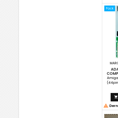
Pack
MAR
ADA
COMP
Amiga 
(44pin

Derni