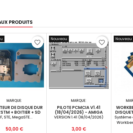
UX PRODUITS
au
Nouveau
Nouveau
favorite_border
favorite_border
MARQUE:
MARQUE:
MAR
TEUR DE DISQUE DUR
PILOTE PCMCIA V1.41
WORKBEN
STM + BOITIER + SD
(18/04/2026) - AMIGA
DISQUET
4GO
600/1200
F, STE, MegaSTE...
VERSION 1.41 (18/04/2026)
Système d
Workbenc
modèles 
Prix
Prix
50,00 €
3,00 €