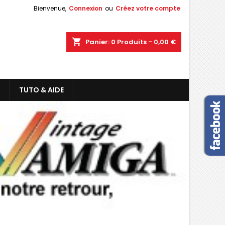
Bienvenue,
Connexion
ou
Créez votre compte
shopping_cart
Panier:
0
Produits - 0,00 €
L
TUTO & AIDE