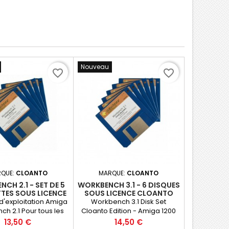
Nouveau
favorite_border
favorite_border
QUE:
CLOANTO
MARQUE:
CLOANTO
CH 2.1 - SET DE 5
WORKBENCH 3.1 - 6 DISQUES
TES SOUS LICENCE
SOUS LICENCE CLOANTO
CLOANTO
'exploitation Amiga
Workbench 3.1 Disk Set
h 2.1 Pour tous les
Cloanto Edition - Amiga 1200
Amiga avec unité de
et 4000
Prix
Prix
13,50 €
14,50 €