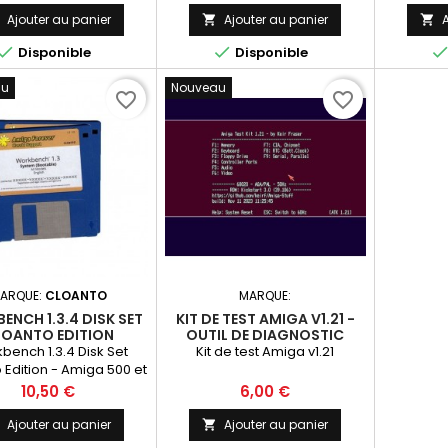
lecte
Compre
Ajouter au panier
Ajouter au panier
A



Install,


Disponible
Disponible
Ext
au
Nouveau
favorite_border
favorite_border
ARQUE:
CLOANTO
MARQUE:
ENCH 1.3.4 DISK SET
KIT DE TEST AMIGA V1.21 -
LOANTO EDITION
OUTIL DE DIAGNOSTIC
ESSENTIEL
bench 1.3.4 Disk Set
Kit de test Amiga v1.21
 Edition - Amiga 500 et
200
Prix
Prix
10,50 €
6,00 €
Ajouter au panier
Ajouter au panier

