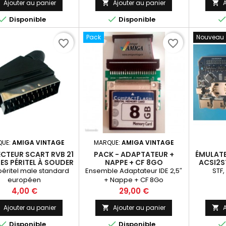
Ajouter au panier
Ajouter au panier
A





Disponible
Disponible
Pack
Nouveau
favorite_border
favorite_border
QUE:
AMIGA VINTAGE
MARQUE:
AMIGA VINTAGE
CTEUR SCART RVB 21
PACK - ADAPTATEUR +
ÉMULATE
S PÉRITEL À SOUDER
NAPPE + CF 8GO
ACSI2ST
péritel male standard
Ensemble Adaptateur IDE 2,5″
STF,
européen
+ Nappe + CF 8Go
Prix
Prix
4,00 €
29,00 €
Ajouter au panier
Ajouter au panier
A





Disponible
Disponible