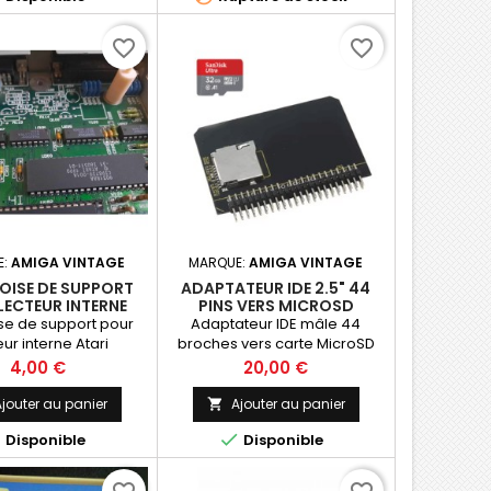
favorite_border
favorite_border
E:
AMIGA VINTAGE
MARQUE:
AMIGA VINTAGE
OISE DE SUPPORT
ADAPTATEUR IDE 2.5" 44
LECTEUR INTERNE
PINS VERS MICROSD
 STE ET STF (2ND
MICROSDHC MICROSDXC
ise de support pour
Adaptateur IDE mâle 44
ÉNÉRATION)
OU CARTE TF.
eur interne Atari
broches vers carte MicroSD
Prix
Prix
4,00 €
20,00 €
jouter au panier
Ajouter au panier



Disponible
Disponible