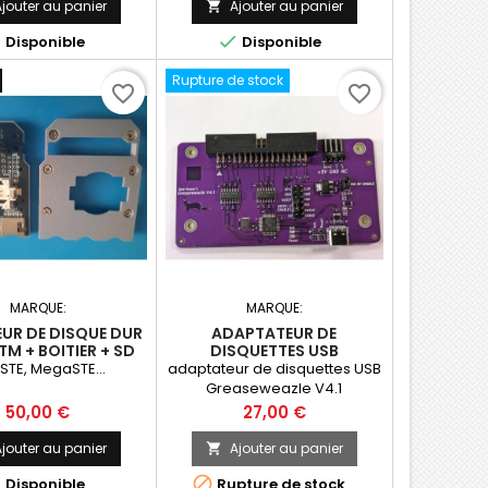
jouter au panier
Ajouter au panier



Disponible
Disponible
Rupture de stock
favorite_border
favorite_border
MARQUE:
MARQUE:
UR DE DISQUE DUR
ADAPTATEUR DE
M + BOITIER + SD
DISQUETTES USB
4GO
GREASEWEAZLE V4.1
 STE, MegaSTE...
adaptateur de disquettes USB
Greaseweazle V4.1
Prix
Prix
50,00 €
27,00 €
jouter au panier
Ajouter au panier



Disponible
Rupture de stock