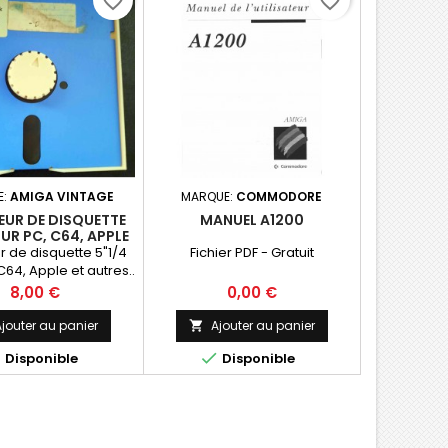
favorite_border
favorite_border
E:
AMIGA VINTAGE
MARQUE:
COMMODORE
EUR DE DISQUETTE
MANUEL A1200
OUR PC, C64, APPLE
ET AUTRES..
r de disquette 5"1/4
Fichier PDF - Gratuit
64, Apple et autres..
Prix
Prix
8,00 €
0,00 €
jouter au panier
Ajouter au panier



Disponible
Disponible