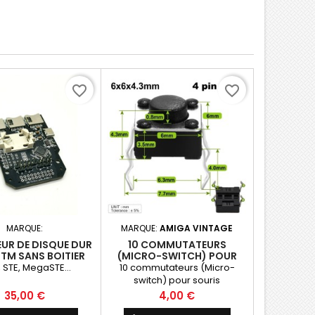
favorite_border
favorite_border
MARQUE:
MARQUE:
AMIGA VINTAGE
UR DE DISQUE DUR
10 COMMUTATEURS
TM SANS BOITIER
(MICRO-SWITCH) POUR
SOURIS
, STE, MegaSTE...
10 commutateurs (Micro-
switch) pour souris
Prix
Prix
35,00 €
4,00 €