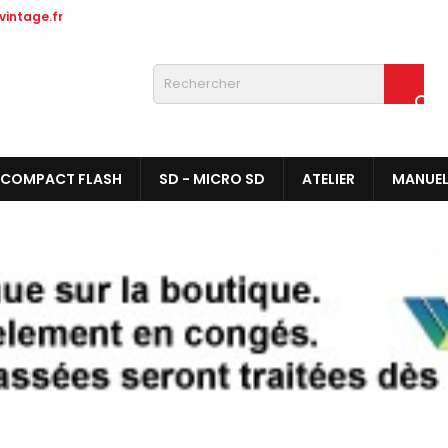
intage.fr

COMPACT FLASH
SD - MICRO SD
ATELIER
MANUE