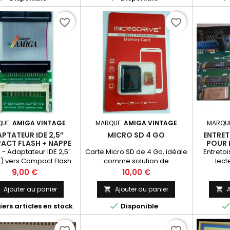
favorite_border
favorite_border
QUE:
AMIGA VINTAGE
MARQUE:
AMIGA VINTAGE
MARQU
PTATEUR IDE 2,5″
MICRO SD 4 GO
ENTRET
ACT FLASH + NAPPE
POUR 
ATARI
- Adaptateur IDE 2,5″
Carte Micro SD de 4 Go, idéale
Entreto
G
) vers Compact Flash
comme solution de
lect
avec nappe IDE
remplacement de disque dur
Prix
Prix
9,00 €
10,00 €
pour Amiga 600 et 1200,
garantie 1 an.
Ajouter au panier
Ajouter au panier
A




ers articles en stock
Disponible