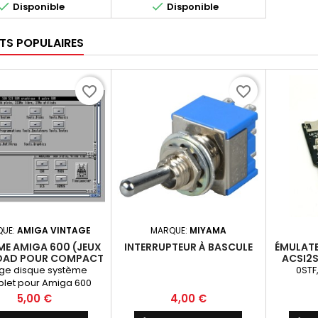


Disponible
Disponible
TS POPULAIRES
favorite_border
favorite_border
QUE:
AMIGA VINTAGE
MARQUE:
MIYAMA
ME AMIGA 600 (JEUX
INTERRUPTEUR À BASCULE
ÉMULATE
AD POUR COMPACT
ACSI2S
SH OU DISQUE DUR
ge disque système
0STF
4GO)
let pour Amiga 600
Prix
Prix
5,00 €
4,00 €