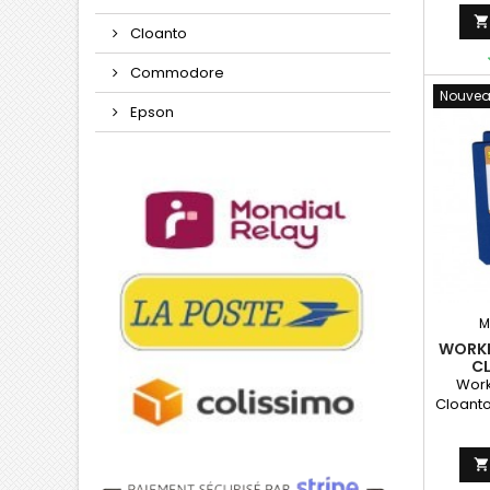
Cloanto
Commodore
Nouve
Epson
M
WORKB
C
Work
Cloanto