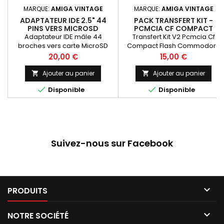
MARQUE:
AMIGA VINTAGE
MARQUE:
AMIGA VINTAGE
ADAPTATEUR IDE 2.5" 44
PACK TRANSFERT KIT -
PINS VERS MICROSD
PCMCIA CF COMPACT
MICROSDHC MICROSDXC
FLASH COMMODORE AMIGA
Adaptateur IDE mâle 44
Transfert Kit V2 Pcmcia Cf
OU CARTE TF.
600 OU 1200
broches vers carte MicroSD
Compact Flash Commodore
Amiga 600 Ou 1200
Prix
Prix
20,00 €
15,00 €
Ajouter au panier
Ajouter au panier




Disponible
Disponible
Suivez-nous sur Facebook

PRODUITS

NOTRE SOCIÉTÉ