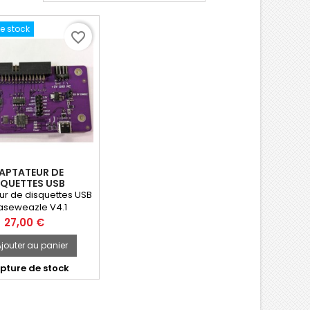
e stock
favorite_border
APTATEUR DE
SQUETTES USB
SEWEAZLE V4.1
r de disquettes USB
aseweazle V4.1
Prix
27,00 €
jouter au panier
pture de stock