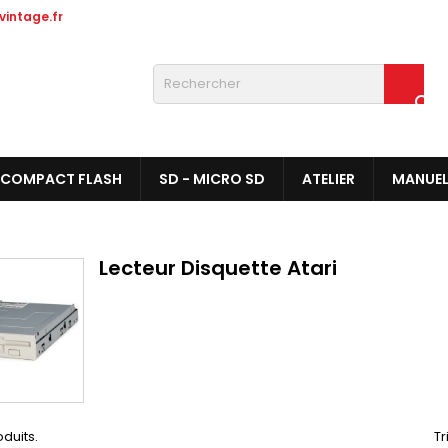
intage.fr

COMPACT FLASH
SD - MICRO SD
ATELIER
MANUE
Lecteur Disquette Atari
oduits.
Tr