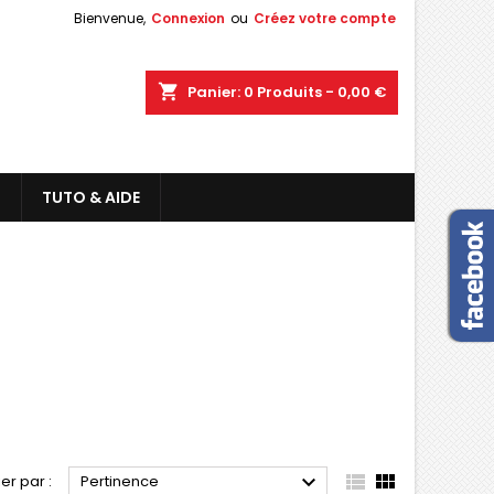
Bienvenue,
Connexion
ou
Créez votre compte
shopping_cart
Panier:
0
Produits - 0,00 €
L
TUTO & AIDE



ier par :
Pertinence