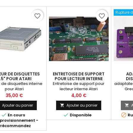
Rupture d
favorite_border
favorite_border
EUR DE DISQUETTES
ENTRETOISE DE SUPPORT
AD
.5" POUR ATARI
POUR LECTEUR INTERNE
DI
ATARI STE ET STF (2ND
GREA
 de disquettes interne
Entretoise de support pour
adaptateu
GÉNÉRATION)
pour Atari
lecteur interne Atari
Gre
Prix
Prix
35,00 €
4,00 €
Ajouter au panier
Ajouter au panier
A






En cours
Disponible
Ru
provisionnement -
Précommandez