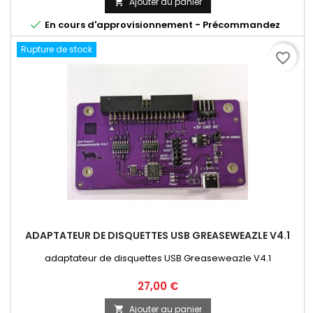
Ajouter au panier


En cours d'approvisionnement - Précommandez
Rupture de stock
favorite_border
ADAPTATEUR DE DISQUETTES USB GREASEWEAZLE V4.1
adaptateur de disquettes USB Greaseweazle V4.1
Prix
27,00 €
Ajouter au panier
