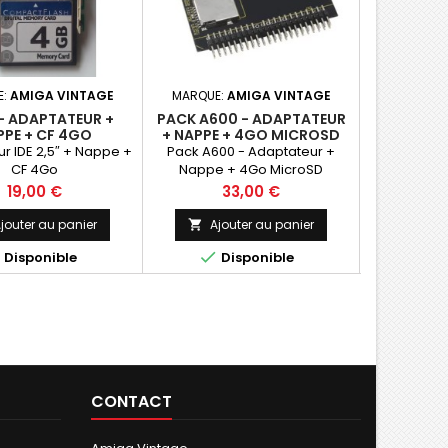
E:
AMIGA VINTAGE
MARQUE:
AMIGA VINTAGE
MARQUE:
- ADAPTATEUR +
PACK A600 - ADAPTATEUR
PACK TR
PPE + CF 4GO
+ NAPPE + 4GO MICROSD
PCMCIA
FLASH CO
r IDE 2,5″ + Nappe +
Pack A600 - Adaptateur +
Transfert
600
CF 4Go
Nappe + 4Go MicroSD
Compact F
Amiga
Prix
Prix
P
19,00 €
33,00 €
jouter au panier
Ajouter au panier
Ajo





Disponible
Disponible
D
CONTACT