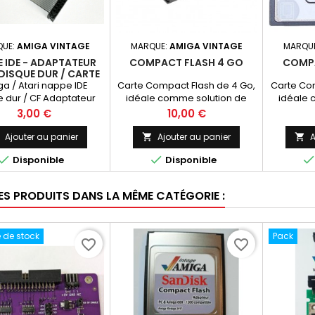
UE:
AMIGA VINTAGE
MARQUE:
AMIGA VINTAGE
MARQU
 IDE - ADAPTATEUR
COMPACT FLASH 4 GO
COMPA
DISQUE DUR / CARTE
OMPACT FLASH
a / Atari nappe IDE
Carte Compact Flash de 4 Go,
Carte Com
e dur / CF Adaptateur
idéale comme solution de
idéale 
remplacement de disque dur
remplace
Prix
Prix
3,00 €
10,00 €
pour Amiga 600 et 1200.
pour A
Vitesse d'écriture de 25 MB/s,
Vitesse d
Ajouter au panier
Ajouter au panier
A


compacte et garantie 1 an.
compact


Disponible
Disponible
RES PRODUITS DANS LA MÊME CATÉGORIE :
 de stock
Pack
favorite_border
favorite_border