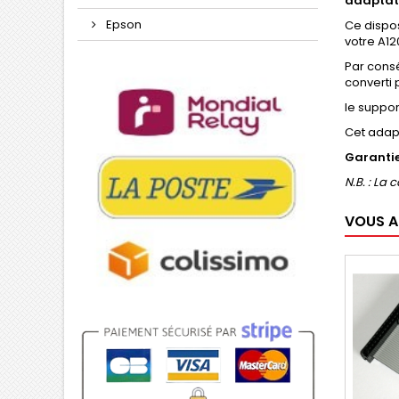
adaptate
Epson
Ce dispos
votre A12
Par consé
converti p
le suppor
Cet adapt
Garantie
N.B. : La
VOUS A