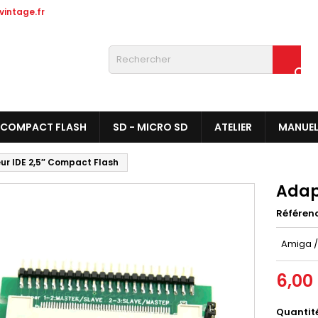
intage.fr

COMPACT FLASH
SD - MICRO SD
ATELIER
MANUE
r IDE 2,5″ Compact Flash
Adap
Référen
Amiga /
6,00
Quantit