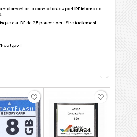
, simplement en le connectant au port IDE interne de
0.
disque dur IDE de 2,5 pouces peut être facilement
 de type II.
<
>
favorite_border
favorite_border