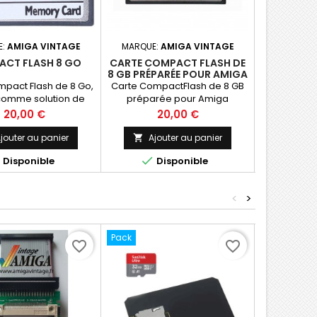
E:
AMIGA VINTAGE
MARQUE:
AMIGA VINTAGE
MARQUE:
CT FLASH 8 GO
CARTE COMPACT FLASH DE
CARTE CO
8 GB PRÉPARÉE POUR AMIGA
4 GB PRÉP
pact Flash de 8 Go,
Carte CompactFlash de 8 GB
0Carte Comp
comme solution de
préparée pour Amiga
prépar
ment de disque dur
Prix
Prix
P
20,00 €
20,00 €
miga 600 et 1200.
'écriture de 25 MB/s,
jouter au panier
Ajouter au panier
Ajo


e et garantie 1 an.



Disponible
Disponible
D
<
>
Pack
Pack
favorite_border
favorite_border