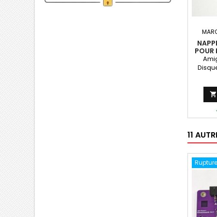
MARQ
NAPPE
POUR 
C
Amig
Disqu

11 AUT
Rupture