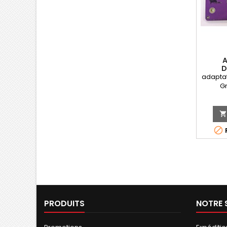
A
D
GR
adaptat
G


PRODUITS
NOTRE 