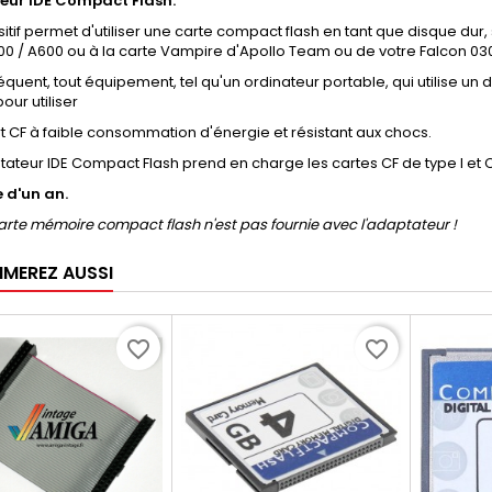
ur IDE Compact Flash.
itif permet d'utiliser une carte compact flash en tant que disque dur
00 / A600 ou à la carte Vampire d'Apollo Team ou de votre Falcon 03
quent, tout équipement, tel qu'un ordinateur portable, qui utilise un 
our utiliser
t CF à faible consommation d'énergie et résistant aux chocs.
ateur IDE Compact Flash prend en charge les cartes CF de type I et CF
 d'un an.
 carte mémoire compact flash n'est pas fournie avec l'adaptateur !
IMEREZ AUSSI
favorite_border
favorite_border