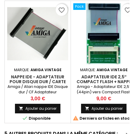
Pack
favorite_border
favorite_border
MARQUE:
AMIGA VINTAGE
MARQUE:
AMIGA VINTAGE
NAPPE IDE - ADAPTATEUR
ADAPTATEUR IDE 2,5″
POUR DISQUE DUR / CARTE
COMPACT FLASH + NAPPE
COMPACT FLASH
Amiga / Atari nappe IDE Disque
Amiga - Adaptateur IDE 2,5″
dur / CF Adaptateur
(44pin) vers Compact Flash
avec nappe IDE
Prix
Prix
3,00 €
9,00 €
Ajouter au panier
Ajouter au panier




Disponible
Derniers articles en stock
5 AUTRES PRODUITS DANS LA MÊME CATÉGORIE :