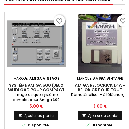
>
<
favorite_border
favorite_border
MARQUE:
AMIGA VINTAGE
MARQUE:
AMIGA VINTAGE
SYSTÈME AMIGA 600 (JEUX
AMIGA RELOCKICK 1.4A -
WHDLOAD POUR COMPACT
RELOKICK POUR TOUT
FLASH OU DISQUE DUR 4GO)
AMIGA
Image disque système
Dématérialiser - à télécharger
complet pour Amiga 600
Prix
Prix
5,00 €
3,00 €
Ajouter au panier
Ajouter au panier




Disponible
Disponible