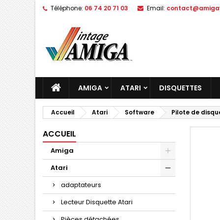
Téléphone:
06 74 20 71 03
Email:
contact@amigav
AMIGA
ATARI
DISQUETTES
Accueil
Atari
Software
Pilote de disqu
ACCUEIL
Amiga
Atari
adaptateurs
Lecteur Disquette Atari
Pièces détachées