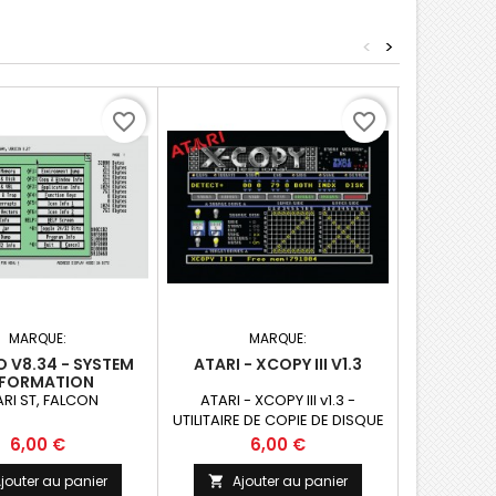
<
>
favorite_border
favorite_border
MARQUE:
MARQUE:
O V8.34 - SYSTEM
ATARI - XCOPY III V1.3
FAS
NFORMATION
RI ST, FALCON
ATARI - XCOPY III v1.3 -
UTILITAIRE 
UTILITAIRE DE COPIE DE DISQUE
Prix
Prix
P
6,00 €
6,00 €
jouter au panier
Ajouter au panier
Ajo

