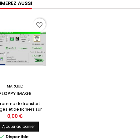
IMEREZ AUSSI
favorite_border
MARQUE:
FLOPPY IMAGE
ramme de transfert
ges et de fichiers sur
disquette
Prix
0,00 €
Ajouter au panier

Disponible