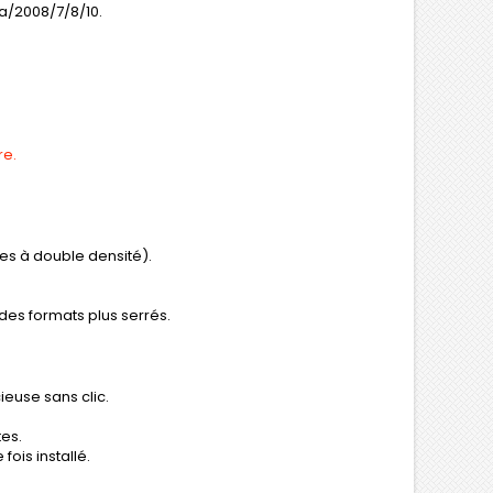
a/2008/7/8/10.
re.
es à double densité).
es formats plus serrés.
ieuse sans clic.
tes.
fois installé.