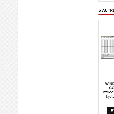
5 AUTR
WIND
CO
wfdco
Syst
