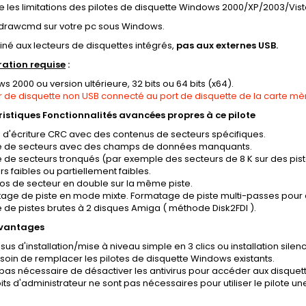
les limitations des pilotes de disquette Windows 2000/XP/2003/Vist
 fdrawcmd sur votre pc sous Windows.
stiné aux lecteurs de disquettes intégrés,
pas aux externes USB.
ation requise
:
 2000 ou version ultérieure, 32 bits ou 64 bits (x64).
r de disquette non USB connecté au port de disquette de la carte mè
istiques Fonctionnalités avancées propres à ce pilote
s d'écriture CRC avec des contenus de secteurs spécifiques.
re de secteurs avec des champs de données manquants.
re de secteurs tronqués (par exemple des secteurs de 8 K sur des pist
s faibles ou partiellement faibles.
s de secteur en double sur la même piste.
age de piste en mode mixte. Formatage de piste multi-passes pour d
e de pistes brutes à 2 disques Amiga ( méthode Disk2FDI ).
avantages
us d'installation/mise à niveau simple en 3 clics ou installation silenc
soin de remplacer les pilotes de disquette Windows existants.
t pas nécessaire de désactiver les antivirus pour accéder aux disquet
its d'administrateur ne sont pas nécessaires pour utiliser le pilote une 