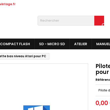
intage.fr

COMPACT FLASH
SD - MICRO SD
ATELIER
MANUE
ette bas niveau Atari pour PC
Pilot
pour
Référen
Pilote
0,00