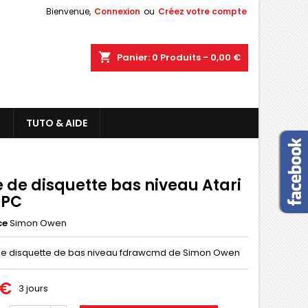
Bienvenue,
Connexion
ou
Créez votre compte
shopping_cart
Panier:
0
Produits - 0,00 €
L
TUTO & AIDE
e de disquette bas niveau Atari
 PC
ce
Simon Owen
 de disquette de bas niveau fdrawcmd de
Simon Owen
 €
3 jours