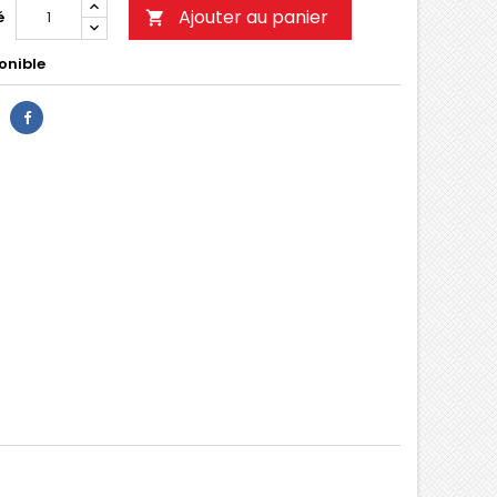
Ajouter au panier
é

onible