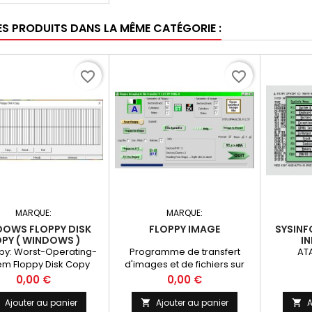
ES PRODUITS DANS LA MÊME CATÉGORIE :
favorite_border
favorite_border
MARQUE:
MARQUE:
OWS FLOPPY DISK
FLOPPY IMAGE
SYSINF
PY ( WINDOWS )
I
py: Worst-Operating-
Programme de transfert
ATA
em Floppy Disk Copy
d'images et de fichiers sur
disquette
Prix
Prix
0,00 €
0,00 €
Ajouter au panier
Ajouter au panier
A

