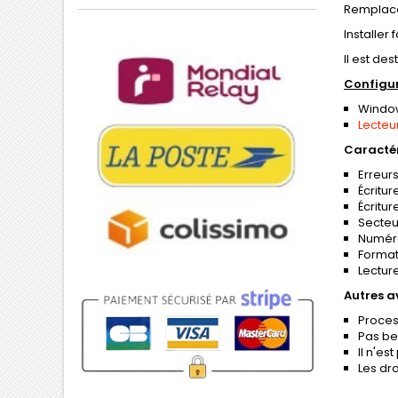
Remplace 
Installer
Il est de
Configur
Windows
Lecteu
Caractér
Erreur
Écritu
Écritu
Secteur
Numéro
Format
Lectur
Autres 
Process
Pas be
Il n'es
Les dro