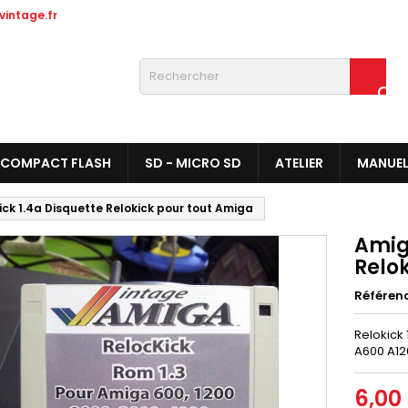
intage.fr

COMPACT FLASH
SD - MICRO SD
ATELIER
MANUE
ck 1.4a Disquette Relokick pour tout Amiga
Amig
Relo
Référen
Relokick
A600 A12
6,00