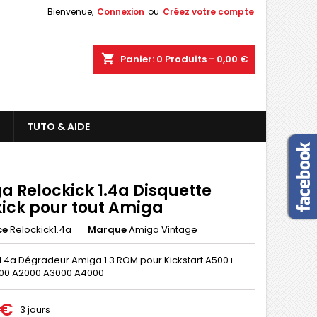
Bienvenue,
Connexion
ou
Créez votre compte
shopping_cart
Panier:
0
Produits - 0,00 €
L
TUTO & AIDE
a Relockick 1.4a Disquette
kick pour tout Amiga
ce
Relockick1.4a
Marque
Amiga Vintage
 1.4a Dégradeur Amiga 1.3 ROM pour Kickstart A500+
00 A2000 A3000 A4000
 €
3 jours