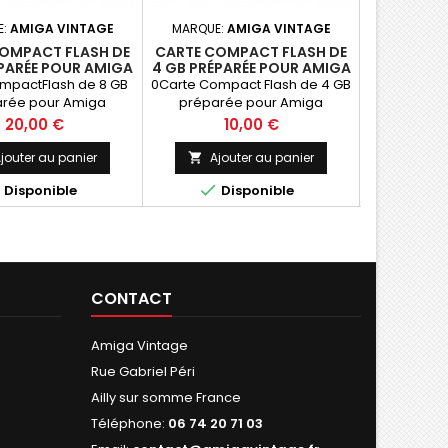
E:
AMIGA VINTAGE
MARQUE:
AMIGA VINTAGE
MARQ
OMPACT FLASH DE
CARTE COMPACT FLASH DE
WORKBENCH 
ÉPARÉE POUR AMIGA
4 GB PRÉPARÉE POUR AMIGA
SOUS LI
mpactFlash de 8 GB
0Carte Compact Flash de 4 GB
Workbenc
rée pour Amiga
préparée pour Amiga
Cloanto Ed
Prix
Prix
P
20,00 €
10,00 €
jouter au panier
Ajouter au panier
Ajo





Disponible
Disponible
D
CONTACT
Amiga Vintage
Rue Gabriel Péri
Ailly sur somme France
Téléphone:
06 74 20 71 03