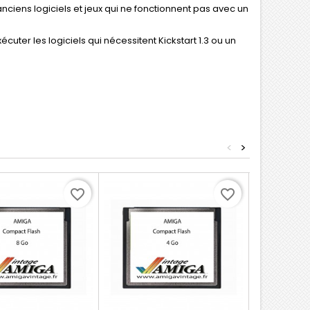
nciens logiciels et jeux qui ne fonctionnent pas avec un
cuter les logiciels qui nécessitent Kickstart 1.3 ou un
<
>
Nouveau
favorite_border
favorite_border