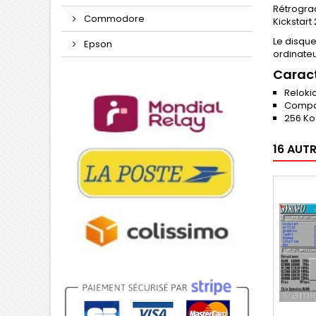
Rétrograd
Commodore
Kickstart 
Le disque
Epson
ordinate
Caract
Reloki
Compat
256 Ko
16 AUT