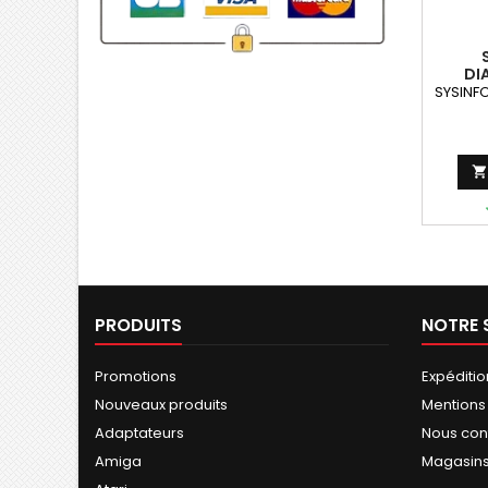
DI
INFO
SYSINFO

PRODUITS
NOTRE 
Promotions
Expéditio
Nouveaux produits
Mentions
Adaptateurs
Nous con
Amiga
Magasin