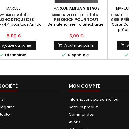
MARQUE:
MARQUE:
AMIGA VINTAGE
MARQU
SYSINFO V4.4 -
AMIGA RELOCKICK 1.4A -
CARTE C
AGNOSTIQUE DES
RELOKICK POUR TOUT
8 GB PR
RMATIONS SYSTÈME
AMIGA
 v4.4 pour tous Amiga
Dématérialiser - à télécharger
Carte Co
prépa
Prix
Prix
6,00 €
3,00 €
Ajouter au panier
Ajouter au panier
A




Disponible
Disponible
SOCIÉTÉ
MON COMPTE
ns
Informations personnelles
 légales
Retours produit
tacter
Commandes
s
Avoirs