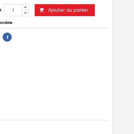
Ajouter au panier
é

onible