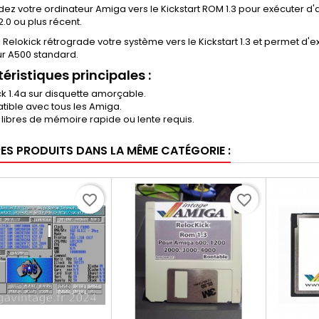
ez votre ordinateur Amiga vers le Kickstart ROM 1.3 pour exécuter d'a
2.0 ou plus récent.
 Relokick rétrograde votre système vers le Kickstart 1.3 et permet d'exé
ur A500 standard.
éristiques principales :
ck 1.4a sur disquette amorçable.
ible avec tous les Amiga.
 libres de mémoire rapide ou lente requis.
RES PRODUITS DANS LA MÊME CATÉGORIE :
favorite_border
favorite_border