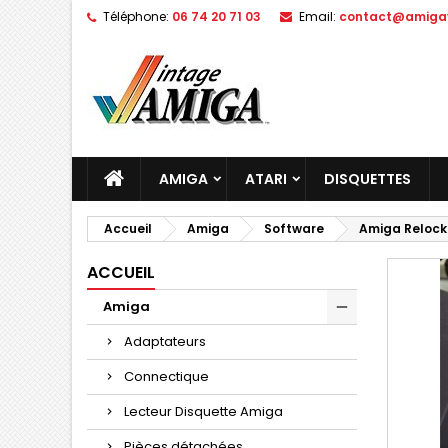
Téléphone:
06 74 20 71 03
Email:
contact@amigav
AMIGA
ATARI
DISQUETTES
Accueil
Amiga
Software
Amiga Relocki
ACCUEIL
Amiga
Adaptateurs
Connectique
Lecteur Disquette Amiga
Pièces détachées