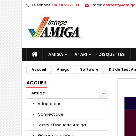
Téléphone:
06 74 20 71 03
Email:
contact@amigav
AMIGA
ATARI
DISQUETTES
Accueil
Amiga
Software
Kit de Test Am
ACCUEIL
Amiga
Adaptateurs
Connectique
Lecteur Disquette Amiga
Pièces détachées