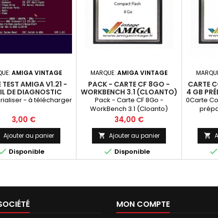
UE:
AMIGA VINTAGE
MARQUE:
AMIGA VINTAGE
MARQU
E TEST AMIGA V1.21 -
PACK - CARTE CF 8GO -
CARTE C
IL DE DIAGNOSTIC
WORKBENCH 3.1 (CLOANTO)
4 GB PR
ESSENTIEL
ialiser - à télécharger
Pack - Carte CF 8Go -
0Carte Co
WorkBench 3.1 (Cloanto)
prépa
Prix
Prix
3,00 €
34,00 €
Ajouter au panier
Ajouter au panier
A




Disponible
Disponible
SOCIÉTÉ
MON COMPTE