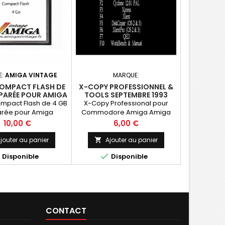
E:
AMIGA VINTAGE
MARQUE:
MARQUE:
OMPACT FLASH DE
X-COPY PROFESSIONNEL &
AMIGA RE
ÉPARÉE POUR AMIGA
TOOLS SEPTEMBRE 1993
RELOKI
mpact Flash de 4 GB
X-Copy Professional pour
Dématérialis
rée pour Amiga
Commodore Amiga Amiga
500 / 500+ / 600 / 1200
Prix
Prix
10,00 €
6,00 €
jouter au panier
Ajouter au panier
Ajo





Disponible
Disponible
D
CONTACT