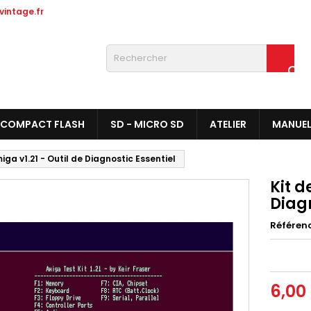
intage.fr

COMPACT FLASH
SD - MICRO SD
ATELIER
MANUE
iga v1.21 - Outil de Diagnostic Essentiel
Kit d
Diagn
Référen
6,00