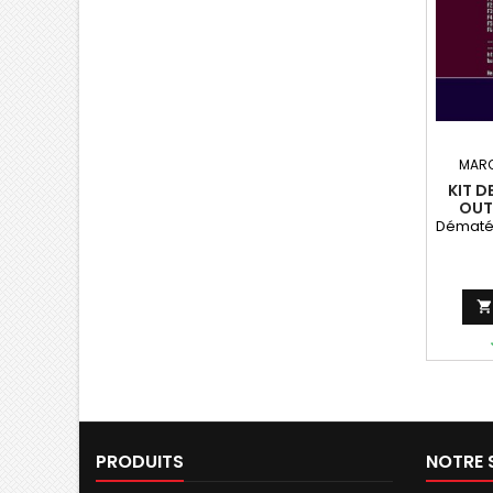
MARQ
KIT D
OUT
Dématér

PRODUITS
NOTRE 