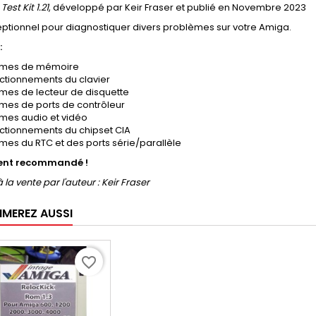
est Kit 1.21
, développé par Keir Fraser et publié en Novembre 2023
eptionnel pour diagnostiquer divers problèmes sur votre Amiga.
:
èmes de mémoire
ctionnements du clavier
mes de lecteur de disquette
mes de ports de contrôleur
mes audio et vidéo
ctionnements du chipset CIA
mes du RTC et des ports série/parallèle
nt recommandé !
 la vente par l'auteur : Keir Fraser
IMEREZ AUSSI
favorite_border