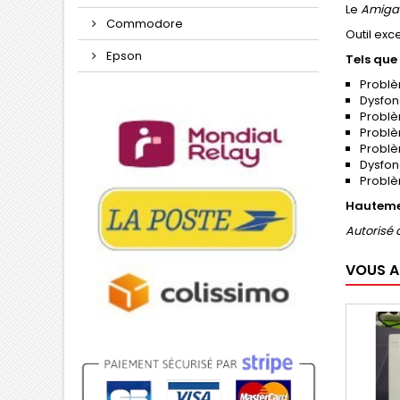
Le
Amiga T
Commodore
Outil exc
Epson
Tels que 
Probl
Dysfon
Problè
Problè
Problè
Dysfon
Problè
Hauteme
Autorisé à
VOUS A