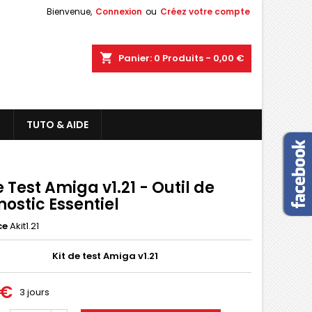
Bienvenue,
Connexion
ou
Créez votre compte
shopping_cart
Panier:
0
Produits - 0,00 €
L
TUTO & AIDE
e Test Amiga v1.21 - Outil de
ostic Essentiel
ce
Akit1.21
Kit de test Amiga v1.21
 €
3 jours