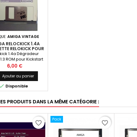
UE:
AMIGA VINTAGE
A RELOCKICK 1.4A
ETTE RELOKICK POUR
TOUT AMIGA
kick 1.4a Dégradeur
1.3 ROM pour Kickstart
+ A600 A1200 A2000
Prix
6,00 €
A3000 A4000
Ajouter au panier

Disponible
RES PRODUITS DANS LA MÊME CATÉGORIE :
Pack
favorite_border
favorite_border