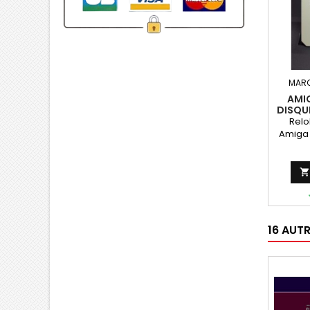
MARQ
AMIG
DISQU
Relo
Amiga 
A500

16 AUT