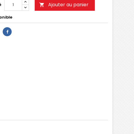
Ajouter au panier
é

onible